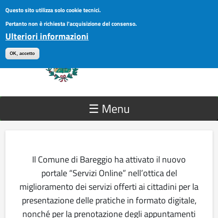
Salta al contenuto principale
Questo sito utilizza solo cookie tecnici.
Comune di Bareggio
ACCEDI AI SERVIZI
Pertanto non è richiesta l'acquisizione del consenso.
Ulteriori informazioni
Servizi Online
OK, accetto
☰ Menu
Il Comune di Bareggio ha attivato il nuovo
portale “Servizi Online” nell’ottica del
miglioramento dei servizi offerti ai cittadini per la
presentazione delle pratiche in formato digitale,
nonché per la prenotazione degli appuntamenti